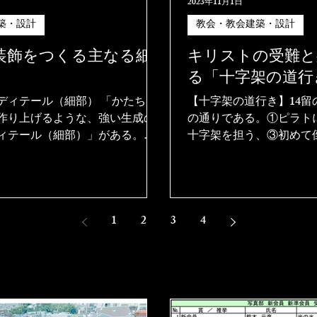
2023年11月1日
築・設計
教会・教会建築・設計
装飾をつくる主なる細
キリストの受難と
る「十字架の道行
テール（細部） 「かたち」
【十字架の道行き】14留の
作り上げるような、強い生成の
の通りである。①ピラト
ィテール（細部）」がある。こ
十字架を担う、③初めて
部」は、春先に芽を出す植物の
と出会う、⑤キレネのシ
）のようなものだ。そこに成長
る、⑥ヴェロニカから布
、それが時と条件を得れば、急
倒れる、⑧エルサレムの
、植物は大きく、そして複
倒れる、⑩衣をはがされ
1
2
3
4