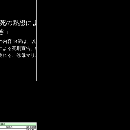
死の黙想によ
き」
内容 14留は、以下
による死刑宣告、②
倒れる、④母マリア
モンの助けを受け
を受け取る、⑦再び
婦人を慰める、⑨3度
る、⑪十字架