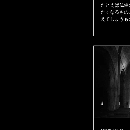
たとえば仏像
たくなるもの
えてしまうも
た信仰による
い」という印
が、それは宗
い。 文化や