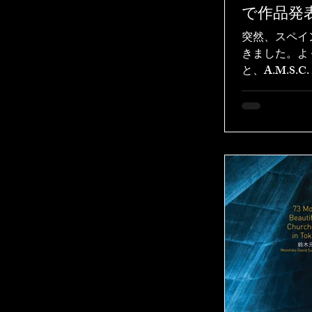
で作品発
突然、スペイ
きました。よ
と、A.M.S
スペイン本部
術書『アート
に掲載を推薦
「作品に感じ