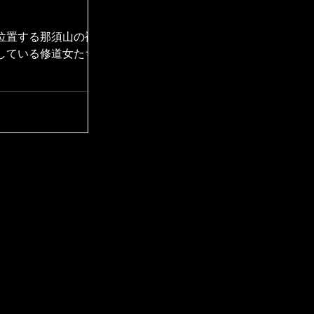
位置する那須山の裾
している修道女たち