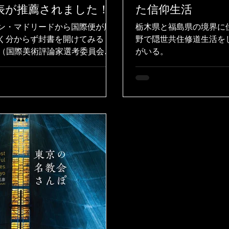
表が推薦されました！
た信仰生活
ン・マドリードから国際便が届
栃木県と福島県の境界に
く分からず封書を開けてみる
野で隠世共住修道生活を
.C.（国際美術評論家選考委員会）
がいる。
5名の総意として、私の作品を美
メゾン・インターナショナル』
する内容でした。紙面には、
られる精神性の高さ」と