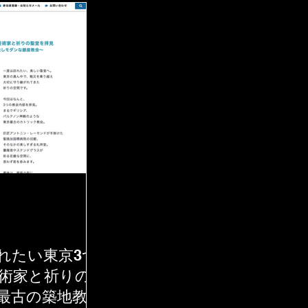
れたい東京3つ
術家と祈りの
最古の築地教