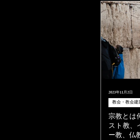
2023年11月2日
教会・教会建
宗教とは
スト教、
ー教、仏