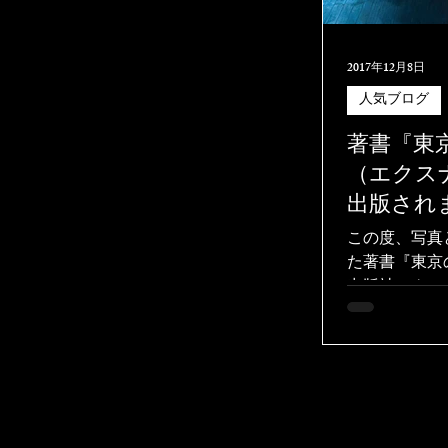
2017年12月8日
人気ブログ
著書『東
（エクス
出版されま
この度、写真
た著書『東京
出版社エクス
スマス直前に
感謝です。