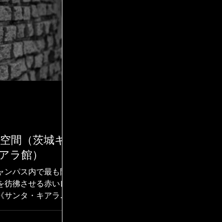
の空間（茨城キ
アラ館）
ャンパス内で最も閑
を彷彿させる赤いレ
《サンタ・キアラ