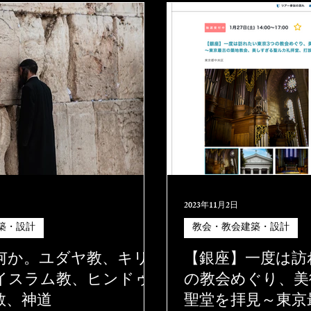
2023年11月2日
築・設計
教会・教会建築・設計
何か。ユダヤ教、キリ
【銀座】一度は訪
イスラム教、ヒンドゥ
の教会めぐり、美
教、神道
聖堂を拝見～東京