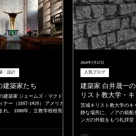
2018年7月17日
築・設計
人気ブログ
の建築家たち
建築家 白井晟一
リスト教大学・キ
の建築家 ジェームズ・マクドナ
ナー（1857-1925） アメリカ・
茨城キリスト教大学のキ
れ。 1880年、立教学校校長と
静な場所に、ノアの箱船
が、学校施設の不備を目の当た
ンガの外観をもつ礼拝堂
の傍ら建築の改善に尽力する。
館》がある。
動に専念するようになり、学