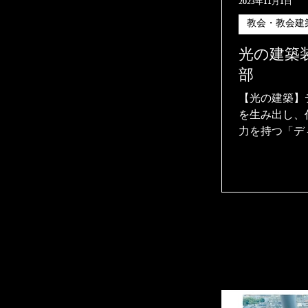
2023年11月1日
教会・教会建
光の建築
部
【光の建築】ディ
を生み出し、
力を持つ「デ
の「主なる細
胚芽（はいが
の力が集中し
激に成長して