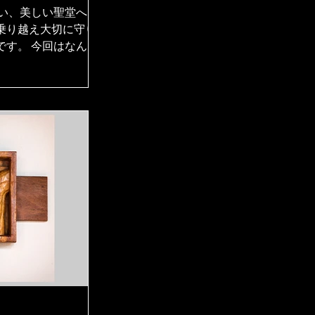
ルカ礼拝堂、
たい、美しい聖堂へ。
座教会～
乗り越え大切に守り
です。 今回はなん
。 まるでギリシア、
東京最古のカトリッ
ン・レーモンドが手掛
館、その