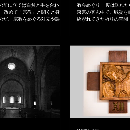
会、美しすぎる聖
の前に立てば自然と手を合わせ
教会めぐり 一度は訪れ
、 改めて「宗教」と聞くと身構
打放しモダンな銀
東京の真ん中で、戦災を
のだ。 宗教をめぐる対立や誤っ
継がれてきた祈りの空間
事件を目にして、 「宗教は怖
と、3つの教会内部を拝見
象をもつ人もいるだろう。 だ
パルテノン神殿のような
教が本来意図したものではな
ク教会。 巨匠アントニ
生活習慣の根底にある信仰を
けた聖路加国際病院の旧