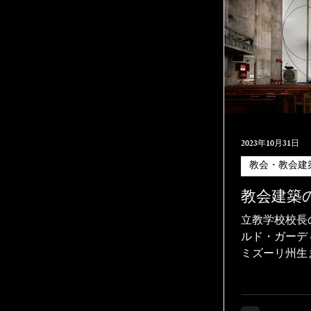
2023年10月31日
教会・教会建
教会建築
立教学校校長
ルド・ガーディ
ミズーリ州生ま
して来日する
りにし、教育
やがて設計活