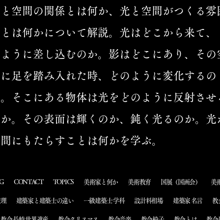
光と空間の関係とは何か、光と空間がつくる雰
気とは何かについて解説。光はどこから来て、
のように差し込むのか。影はどこにあり、その
間に足を踏み入れた時、どのように変化するの
か。そこにある物体は光をどのように反射させ
のか。その表面は輝くのか、鈍く光るのか。光
空間にもたらすことは何かを学ぶ。
G
CONTACT
TOPICS
美術家と何か
美術教育
国展（国画会）
美
監理
建築家と建築士の違い
一級建築士 学科
設計料相場
建築家 名言
教
教会 長崎 世界遺産
教会クリスマス
教会音楽
教会椅子
教会とは
教会