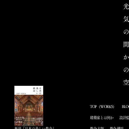
TOP（WORKS）
BLO
建築家とは何か
設計
新刊​『日本の美しい教会』
教会 大阪
教会 横浜