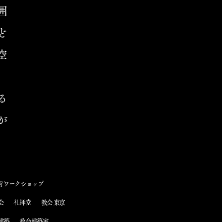
囲
ど
空
る
が
術 ワークショップ
会
礼拝堂
教会 東京
建築
教会建築家