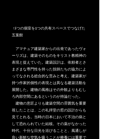
 ↑5つの個室を1つの共有スペースでつなげた
五葉館
　アマチュア建築家からの出発であったヴォ
ーリズは、建築そのものをキリスト教精神の
表現と捉えていた。建築設計は、依頼者とさ
まざまな専門性を持った技師たちの協力によ
ってなされる総合的な営みと考え、建築家が
持つ作家的個性の表現とは異なる建築活動を
展開した。建物の風格はその外観よりもむし
ろ内部空間にあるというのが持論だった。
　建物の意匠よりも建築空間の雰囲気を重要
視したことは、この礼拝堂の窓の設計からも
見てとれる。当時の日本において不治の病と
して恐れられていた結核。その薬がなかった
時代、十分な日光を浴びることと、風通しが
良い新鮮な空気を吸うことが療養には重要で