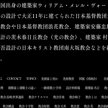
米国出身の建築家ウィリアム・メレル・ヴォー
ズの設計で大正11年に建てられた日本基督教団
阪教会や日本基督教団浪花教会、建築家安藤忠
設計の茨木春日丘教会（光の教会）、建築家 村
藤吾設計の日本キリスト教団南大坂教会などを
介。
G
CONTACT
TOPICS
美術家と何か
美術教育
国展（国画会）
美
監理
建築家と建築士の違い
一級建築士 学科
設計料相場
建築家 名言
教
教会 長崎 世界遺産
教会クリスマス
教会音楽
教会椅子
教会とは
教会
教会構造
教会 十字架
教会屋根
教会 天井
教会窓
教会 花
教会絵