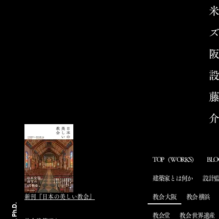
TOP（WORKS）
BLO
建築家とは何か
設計
新刊​『日本の美しい教会』
教会 大阪
教会 横浜
教会堂
教会 世界遺産