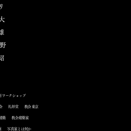
リ
大
雄
野
紹
術 ワークショップ
会
礼拝堂
教会 東京
建築
教会建築家
画
写真家とは何か