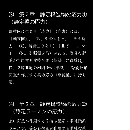
⑶ 第２章 静定構造物の応力①
（静定梁の応力）
部材内に生じる「応力」（内力）には、
「軸方向力」（N、引張力を＋）「せん断
力」（Q、時計回りを＋）「曲げモーメン
ト」（M、引張側を凸）がある。等分布荷
重が作用する片持ち梁（傾斜した直線Q
図、２時曲線のM図※wl2乗/2）、等変分布
荷重が作用する梁の応力（単純梁、片持ち
梁）
⑷ 第２章 静定構造物の応力②
（静定ラーメンの応力）
集中荷重が作用する片持ち梁系・単純梁系
ラーメン、等分布荷重が作用する単純梁系