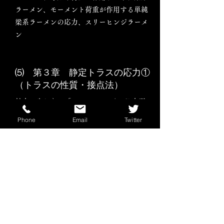
ラーメン、モーメント荷重が作用する単純
梁系ラーメンの応力、スリーヒンジラーメ
ン
⑸ 第３章 静定トラスの応力①
（トラスの性質・接点法）
軸力が生じない「ゼロメンバー」（L字型
接点、T字型接点）。静定トラス応力の解
Phone
Email
Twitter
法：図式解法（示力図）と算式解法による
「接点法」
⑹ 第３章 静定トラスの応力
②（切断法） ／第４章 断面の
性質と応力度①
静定トラス応力の
解法：「切断法」。
断面