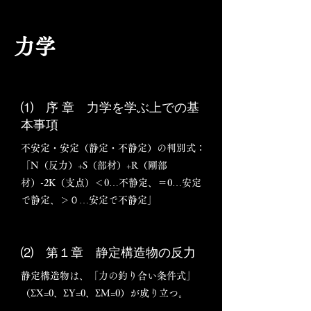
力学
⑴ 序 章 力学を学ぶ上での基
本事項
不安定・安定（静定・不静定）の判別式：
「N（反力）+S（部材）+R（剛部
材）-2K（支点）＜0…不静定、＝0…安定
で静定、＞０…安定で不静定」
⑵
第１章
​
静定構造物の反力
静定構造物は、「力の釣り合い条件式」
（ΣX=0、ΣY=0、ΣM=0）が成り立つ。