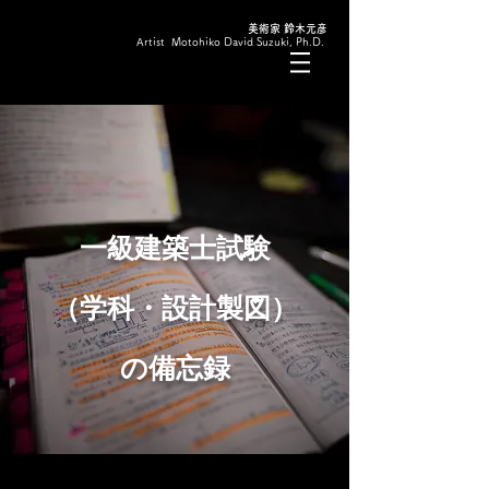
美術家 鈴木元彦
Artist Motohiko David Suzuki, Ph.D.
一級建築士試験
（学科・設計製図）
の備忘録