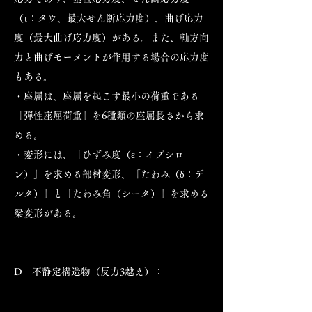
（τ：タウ、最大せん断応力度）、曲げ応力
度（最大曲げ応力度）がある。また、軸方向
力と曲げモーメントが作用する場合の応力度
もある。
・座屈は、座屈を起こす最小の荷重である
「弾性座屈荷重」を6種類の座屈長さから求
める。
・変形には、「ひずみ度（ε：イプシロ
ン）」を求める部材変形、「たわみ（δ：デ
ルタ）」と「たわみ角（シータ）」を求める
梁変形がある。
D 不静定構造物（反力3越え）：