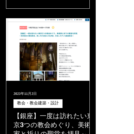
を目にして、 「宗教は怖い」という印
象をもつ人もいるだろう。 だが、それ
は宗教が本来意図したものではない。
文化や生活習慣の根底にある信仰を
2023年11月2日
教会・教会建築・設計
【銀座】一度は訪れたい東
京3つの教会めぐり、美術
家と祈りの聖堂を拝見～東