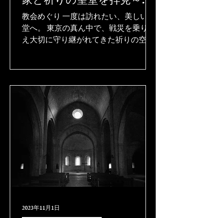
京最古の築地教会、美しす
教会めぐり 一度は訪れたい、美しい聖
ぎる聖ルカ礼拝堂、打放し
堂へ。 東京の真ん中で、戦災を乗り越
え大切に守り継がれてきた祈りの空間
モダンな銀座教会～
です。 今回はなんと、3つの教会内部
を拝見。 まるでギリシア、パルテノン
神殿のような東京最古のカトリック教
会。 巨匠アントニン・レーモンドが手
掛けた聖路加国際病院の旧館、その
2023年11月1日