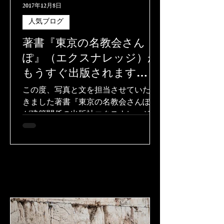
2017年12月8日
人気ブログ
著書『東京の名教会さん
ぽ』（エクスナレッジ）が
もうすぐ出版されます
(^o^)
この度、写真と文を担当させていただ
きました著書『東京の名教会さんぽ』
が建築関係の出版社エクスナレッジさ
んから、今年のクリスマス直前に出版
されることになりました。感謝です。