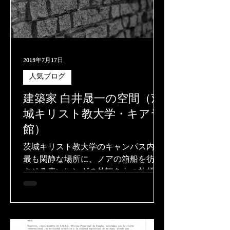
2018年7月17日
人気ブログ
建築家 白井晟一の空間（茨
城キリスト教大学・キアラ
館）
茨城キリスト教大学のキャンパス内で
最も閑静な場所に、ノアの箱船を彷彿
させる赤いレンガの外観をもつ礼拝堂
《サンタ・キアラ館》がある。