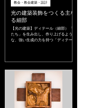
教会・教会建築・設計
光の建築装飾をつくる主な
る細部
【光の建築】ディテール（細部） 「か
たち」を生み出し、作り上げるよう
な、強い生成の力を持つ「ディテール
（細部）」がある。この「主なる細
部」は、春先に芽を出す植物の胚芽
（はいが）のようなものだ。そこに成
長の力が集中し、それが時と条件を得
れば、急激に成長して、植物は大き
く、そして複