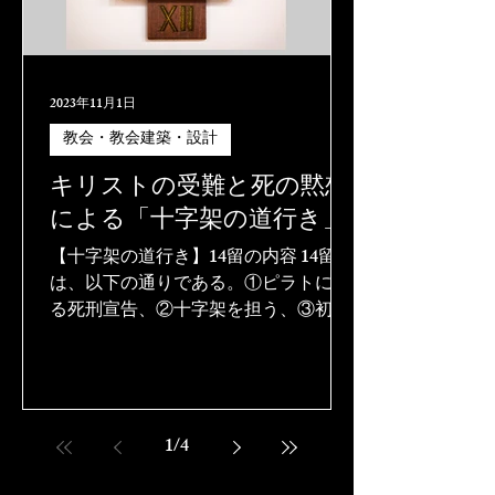
2023年11月1日
教会・教会建築・設計
キリストの受難と死の黙想
による「十字架の道行き」
【十字架の道行き】14留の内容 14留
は、以下の通りである。①ピラトによ
る死刑宣告、②十字架を担う、③初め
て倒れる、④母マリアと出会う、⑤キ
レネのシモンの助けを受ける、⑥ヴェ
ロニカから布を受け取る、⑦再び倒れ
る、⑧エルサレムの婦人を慰める、
⑨3度倒れる、⑩衣をはがされる、⑪
1
/
4
十字架