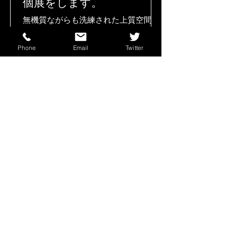
個展をします。
無機質ながらも洗練された上質空間
は、自分の内面と向き合う時間を提供
してくれます。 祈りが沁み込んだ土と
Phone
Email
Twitter
油で描いた抽象的な絵画シリーズは、
黒一色に見えますが、自分の感情や鑑
賞の環境によって多様な表情が表れて
きます。上質空間でゆっくりと自分と
向き合うことによって、あなたに平安
が宿るこ
2019年4月27日