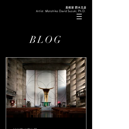
美術家 鈴木元彦
Artist Motohiko David Suzuki, Ph.D.
BLOG