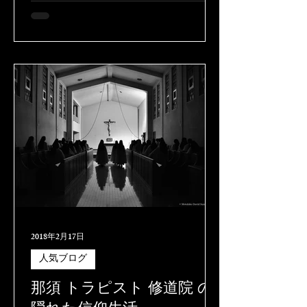
開けてみると、A.M.S.C.（国際美術評
論家選考委員会）スペイン本部5名の
総意として、私の作品を美術書『アー
トメゾン・インターナショナル』に掲
載を推薦する内容でした。紙面には、
「作品に感じられる精神性の高さ」と
2018年2月17日
人気ブログ
那須 トラピスト 修道院 の