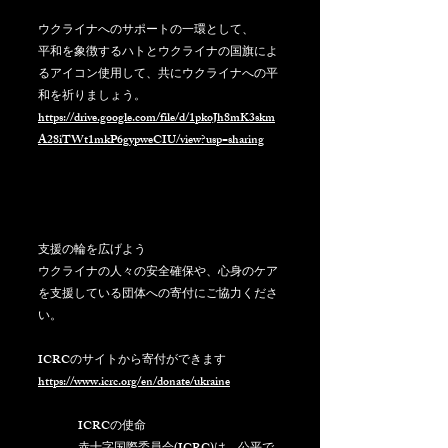
ウクライナへのサポートの一環として、
平和を象徴するハトとウクライナの国旗によ
るアイコン使用して、共にウクライナへの平
和を祈りましょう。
https://drive.google.com/file/d/1pkoJh8mK3skm
A28iTWt1mkP6gypweCIU/view?usp=sharing
支援の輪を広げよう
ウクライナの人々の安全確保や、心身のケア
を支援している団体への寄付にご協力くださ
い。
ICRCのサイトから寄付ができます
https://www.icrc.org/en/donate/ukraine
ICRCの使命  