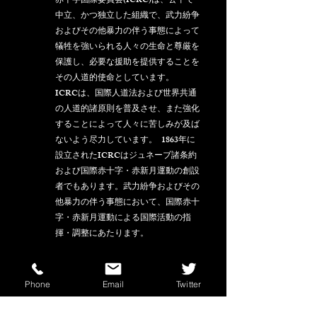
赤十字国際委員会(ICRC)は、公平で
中立、かつ独立した組織で、武力紛争
およびその他暴力の伴う事態によって
犠牲を強いられる人々の生命と尊厳を
保護し、必要な援助を提供することを
その人道的使命としています。  
ICRCは、国際人道法および世界共通
の人道的諸原則を普及させ、また強化
することによって人々に苦しみが及ば
ないよう尽力しています。  1863年に
設立されたICRCはジュネーブ諸条約
および国際赤十字・赤新月運動の創設
者でもあります。武力紛争およびその
他暴力の伴う事態において、国際赤十
字・赤新月運動による国際活動の指
揮・調整にあたります。
Shalom
 Motohiko David Suzuki
Phone
Email
Twitter