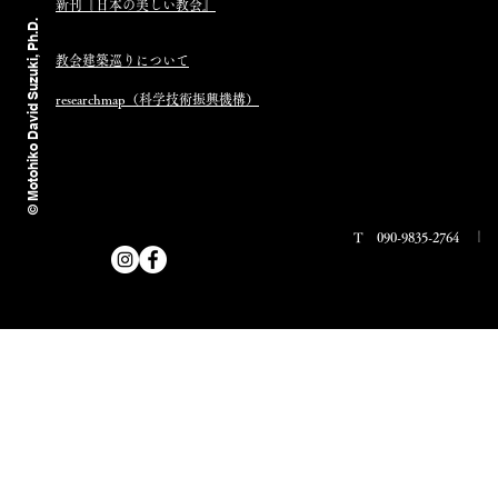
新刊​『日本の美しい教会』
© Motohiko David Suzuki, Ph.D.
教会建築巡りについて
researchmap（科学技術振興機構）
T 090-9835-2764 