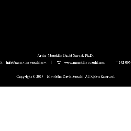
Artist Motohiko David Suzuki, Ph.D.
｜ E
info@motohiko-suzuki.com
｜ W
www.motohiko-suzuki.com
｜
〒162-0
Copyright © 2013- Motohiko David Suzuki All Rights Reserved.