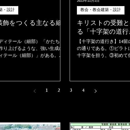
2023年11月1日
築・設計
教会・教会建築・設計
装飾をつくる主なる細
キリストの受難と
る「十字架の道行
テール（細部） 「かたち」
【十字架の道行き】14留の
作り上げるような、強い生成の
の通りである。①ピラト
ィテール（細部）」がある。こ
十字架を担う、③初めて
部」は、春先に芽を出す植物の
と出会う、⑤キレネのシ
）のようなものだ。そこに成長
る、⑥ヴェロニカから布
、それが時と条件を得れば、急
倒れる、⑧エルサレムの
、植物は大きく、そして複
倒れる、⑩衣をはがされ
1
2
3
4