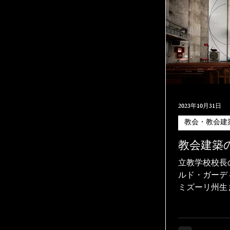
2023年10月31日
教会・教会建
教会建築
立教学校校長
ルド・ガーディ
ミズーリ州生ま
して来日する
りにし、教育
やがて設計活