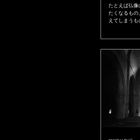
たとえば仏像
たくなるもの
えてしまうも
た信仰による
い」という印
が、それは宗
い。 文化や