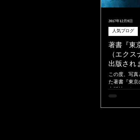
2017年12月8日
人気ブログ
著書『東
（エクス
出版されま
この度、写真
た著書『東京
出版社エクス
スマス直前に
感謝です。