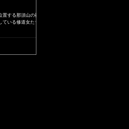
位置する那須山の裾
している修道女たち