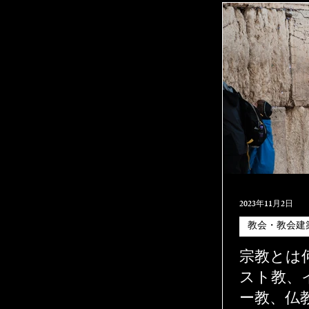
2023年11月2日
教会・教会建
宗教とは
スト教、
ー教、仏