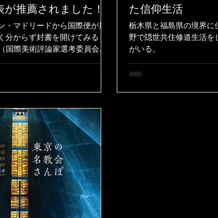
表が推薦されました！
た信仰生活
ン・マドリードから国際便が届
栃木県と福島県の境界に
く分からず封書を開けてみる
野で隠世共住修道生活を
.C.（国際美術評論家選考委員会）
がいる。
5名の総意として、私の作品を美
メゾン・インターナショナル』
する内容でした。紙面には、
られる精神性の高さ」と