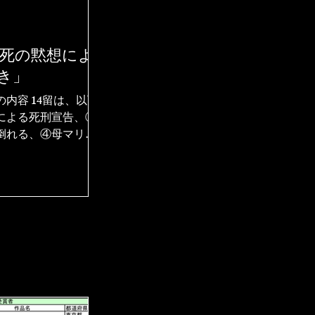
死の黙想によ
き」
内容 14留は、以下
による死刑宣告、②
倒れる、④母マリア
モンの助けを受け
を受け取る、⑦再び
婦人を慰める、⑨3度
る、⑪十字架