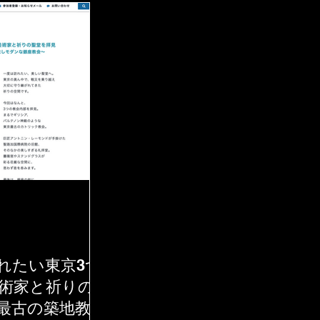
れたい東京3つ
術家と祈りの
最古の築地教