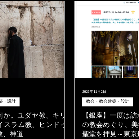
2023年11月2日
築・設計
教会・教会建築・設計
何か。ユダヤ教、キリ
【銀座】一度は訪
イスラム教、ヒンドゥ
の教会めぐり、美
教、神道
聖堂を拝見～東京