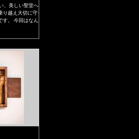
ルカ礼拝堂、
たい、美しい聖堂へ。
座教会～
乗り越え大切に守り
です。 今回はなん
。 まるでギリシア、
東京最古のカトリッ
ン・レーモンドが手掛
館、その