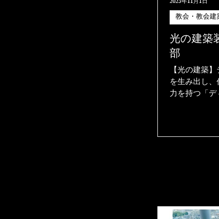
2023年11月1日
教会・教会建
光の建築
部
【光の建築】ディ
を生み出し、
力を持つ「デ
の「主なる細
胚芽（はいが
の力が集中し
激に成長して