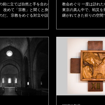
会、美しすぎる聖
の前に立てば自然と手を合わせ
教会めぐり 一度は訪れ
、 改めて「宗教」と聞くと身構
打放しモダンな銀
東京の真ん中で、戦災を
のだ。 宗教をめぐる対立や誤っ
継がれてきた祈りの空間
事件を目にして、 「宗教は怖
と、3つの教会内部を拝見
象をもつ人もいるだろう。 だ
パルテノン神殿のような
教が本来意図したものではな
ク教会。 巨匠アントニ
生活習慣の根底にある信仰を
けた聖路加国際病院の旧