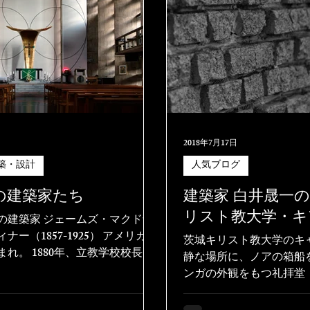
2018年7月17日
築・設計
人気ブログ
の建築家たち
建築家 白井晟一
リスト教大学・キ
の建築家 ジェームズ・マクドナ
ナー（1857-1925） アメリカ・
茨城キリスト教大学のキ
れ。 1880年、立教学校校長と
静な場所に、ノアの箱船
が、学校施設の不備を目の当た
ンガの外観をもつ礼拝堂
の傍ら建築の改善に尽力する。
館》がある。
動に専念するようになり、学