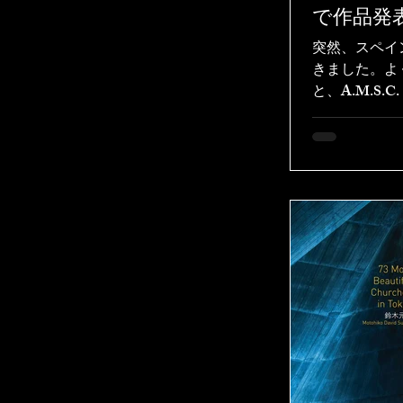
で作品発
突然、スペイ
きました。よ
と、A.M.S
スペイン本部
術書『アート
に掲載を推薦
「作品に感じ