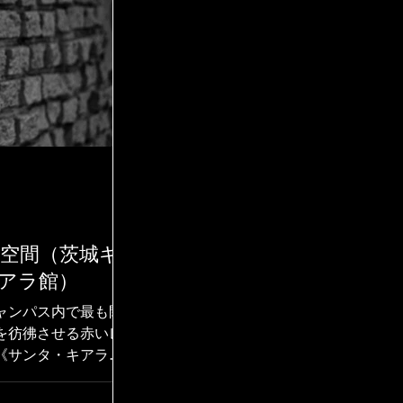
の空間（茨城キ
アラ館）
ャンパス内で最も閑
を彷彿させる赤いレ
《サンタ・キアラ